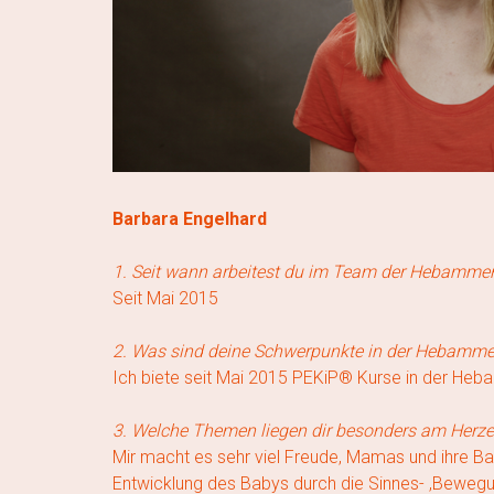
Barbara Engelhard
1. Seit wann arbeitest du im Team der Hebamme
Seit Mai 2015
2. Was sind deine Schwerpunkte in der Hebamme
Ich biete seit Mai 2015 PEKiP® Kurse in der He
3. Welche Themen liegen dir besonders am Herz
Mir macht es sehr viel Freude, Mamas und ihre Ba
Entwicklung des Babys durch die Sinnes- ,Bewegu