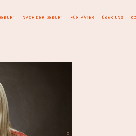
GEBURT
NACH DER GEBURT
FÜR VÄTER
ÜBER UNS
K